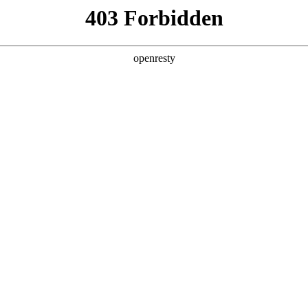
企业业务
个人业务
了解我们
投资者
感器件
智慧视窗
室内隔断
EN
Global
室内隔断
项目咨询