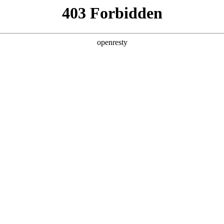
企业业务
个人业务
了解我们
投资者
示器件
>
电视显示屏
EN
Global
盖23.6英寸至110英寸产品，分辨率最高可达8K、
特点。产品广泛应用于智能家居、娱乐、商务、教育、